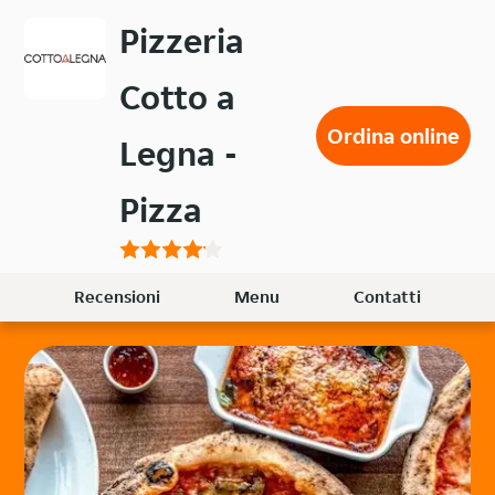
Passa
Pizzeria
al
contenuto
Cotto a
principale
Ordina online
Legna -
Pizza
Recensioni
Menu
Contatti